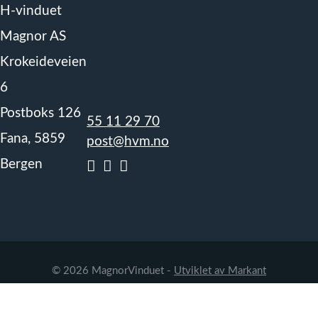
H-vinduet
Magnor AS
Krokeideveien
6
Postboks 126
55 11 29 70
Fana, 5859
post@hvm.no
Bergen
© 2026 MagnorVinduet -
Utviklet av Markant