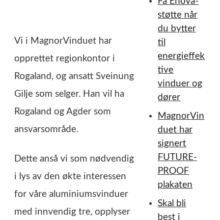
Få Enova-
h
støtte når
o
du bytter
l
Vi i MagnorVinduet har
til
d
energieffek
opprettet regionkontor i
tive
Rogaland, og ansatt Sveinung
vinduer og
Gilje som selger. Han vil ha
dører
Rogaland og Agder som
MagnorVin
ansvarsområde.
duet har
signert
FUTURE-
Dette anså vi som nødvendig
PROOF
i lys av den økte interessen
plakaten
for våre aluminiumsvinduer
Skal bli
med innvendig tre, opplyser
best i