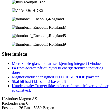
Siste innlegg
MicroShade-glass – smart solskjerming integrert i vinduet
Få Enova-støtte når du bytter til energieffektive vinduer og
dører
MagnorVinduet har signert FUTURE-PROOF plakaten
Skal bli best i klassen på bærekraft
Kundeomtale: Trenger ikke malerier i huset når hvert vindu er
et kunstverk
H-vinduet Magnor AS
Krokeideveien 6
Postboks 126 Fana, 5859 Bergen