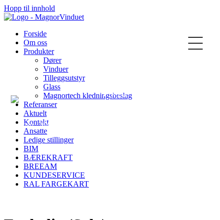
Hopp til innhold
Kontakt oss
Forside
Om oss
Produkter
Dører
Vinduer
Tilleggsutstyr
Glass
Magnortech kledningsbeslag
Norsk
Referanser
Aktuelt
Kontakt
Ansatte
Ledige stillinger
BIM
English
BÆREKRAFT
BREEAM
KUNDESERVICE
RAL FARGEKART
Svenska