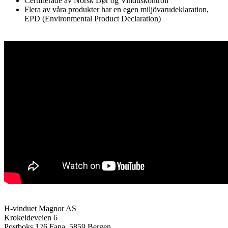
Certifierade av Norsk Dør og Vinduskontroll
Flera av våra produkter har en egen miljövarudeklaration,
EPD (Environmental Product Declaration)
H-vinduet Magnor AS
Krokeideveien 6
Postboks 126 Fana, 5859 Bergen