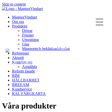
Skip to content
Kontakta oss
MagnorVinduet
Om oss
Produkter
Dörrar
Fönster
Utrustning
Glas
Magnortech beklädnadsbeslag
Svenska
Referenser
Aktuelt
Kontakta oss
Anställda
Reform fasade
BIM
Norsk
HÅLLBARHET
BREEAM
Kundservice
RAL FÄRGKARTA
Våra produkter
English