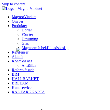
Skip to content
Kontakta oss
MagnorVinduet
Om oss
Produkter
Dörrar
Fönster
Utrustning
Glas
Magnortech beklädnadsbeslag
Svenska
Referenser
Aktuelt
Kontakta oss
Anställda
Reform fasade
BIM
Norsk
HÅLLBARHET
BREEAM
Kundservice
RAL FÄRGKARTA
English