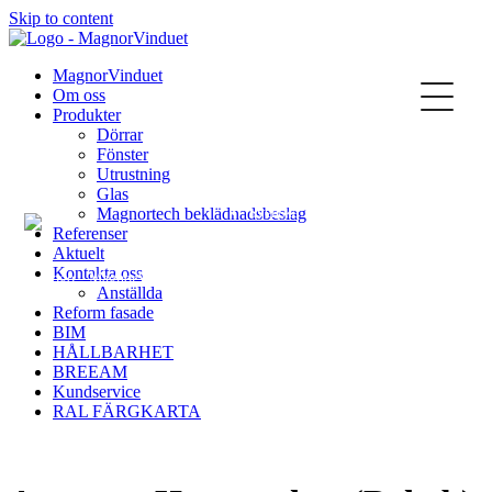
Skip to content
Kontakta oss
MagnorVinduet
Om oss
Produkter
Dörrar
Fönster
Utrustning
Glas
Magnortech beklädnadsbeslag
Svenska
Referenser
Aktuelt
Kontakta oss
Anställda
Reform fasade
BIM
Norsk
HÅLLBARHET
BREEAM
Kundservice
RAL FÄRGKARTA
English